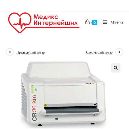
Перейти
к
содержимому
Меню
0
Предыдущий товар
Следующий товар