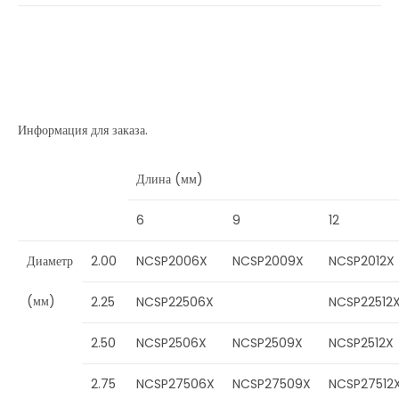
Информация для заказа.
Длина (мм)
6
9
12
Диаметр
2.00
NCSP2006X
NCSP2009X
NCSP2012X
(мм)
2.25
NCSP22506X
NCSP22512
2.50
NCSP2506X
NCSP2509X
NCSP2512X
2.75
NCSP27506X
NCSP27509X
NCSP27512